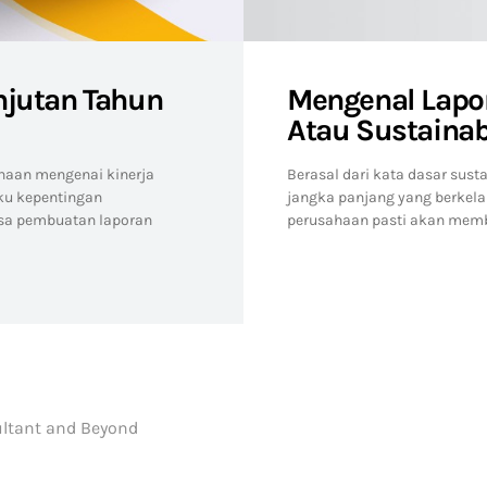
njutan Tahun
Mengenal Lapo
Atau Sustainabi
haan mengenai kinerja
Berasal dari kata dasar sust
ku kepentingan
jangka panjang yang berkela
sa pembuatan laporan
perusahaan pasti akan mem
ltant and Beyond