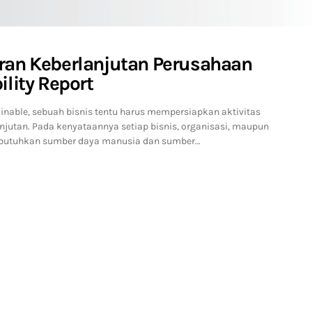
ran Keberlanjutan Perusahaan
lity Report
ainable, sebuah bisnis tentu harus mempersiapkan aktivitas
njutan. Pada kenyataannya setiap bisnis, organisasi, maupun
butuhkan sumber daya manusia dan sumber…