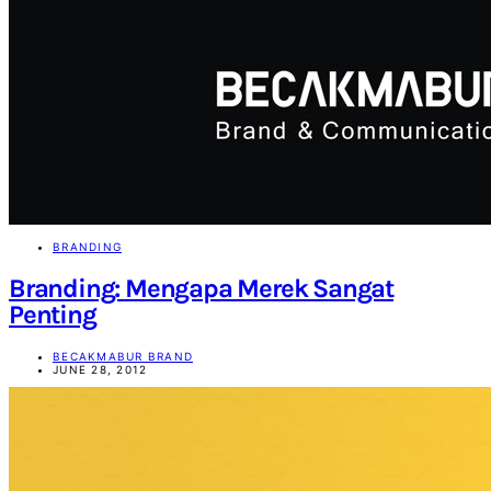
Becakmabur
Becakmabur Branding Agency | Marketing Consultant and
Beyond
SEARCH FOR:
SEARCH
BRANDING
Branding: Mengapa Merek Sangat
Penting
BECAKMABUR BRAND
JUNE 28, 2012