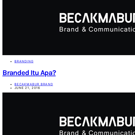
BRANDING
Branded Itu Apa?
BECAKMABUR BRAND
JUNE 21, 2016
Becakmabur
Becakmabur Branding Agency | Marketing Consultant and
Beyond
SEARCH FOR:
SEARCH