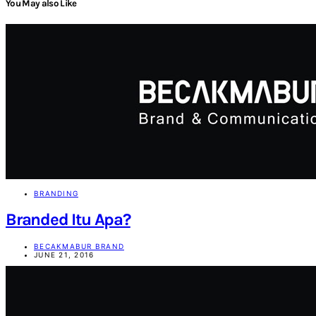
You May also Like
BRANDING
Branded Itu Apa?
BECAKMABUR BRAND
JUNE 21, 2016
Becakmabur
Becakmabur Branding Agency | Marketing Consultant and