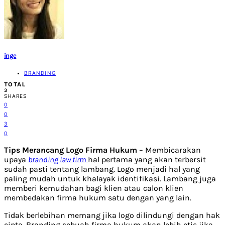
inge
BRANDING
TOTAL
3
SHARES
0
0
3
0
Tips Merancang Logo Firma Hukum
– Membicarakan
upaya
branding law firm
hal pertama yang akan terbersit
sudah pasti tentang lambang. Logo menjadi hal yang
paling mudah untuk khalayak identifikasi. Lambang juga
memberi kemudahan bagi klien atau calon klien
membedakan firma hukum satu dengan yang lain.
Tidak berlebihan memang jika logo dilindungi dengan hak
cipta. Branding sebuah firma hukum akan lebih etis jika