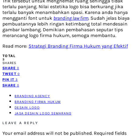
Trik tersebut untuk menghemat ruang sehingga tidak
terlalu panjang. Nilai estetika logo bisa berkurang jika
terlalu banyak menambahkan spasi. Karena anda hanya
mengganti font untuk
branding law firm
. Sudah jelas biaya
pembuatannya lebih ringan ketimbang total mendesain
gambar lambang. Demikian pembahasan seputar tips
merancang logo firma hukum, semoga membantu.
Read more:
Strategi Branding Firma Hukum yang Efektif
TOTAL
3
SHARES
SHARE
0
TWEET
0
PIN IT
3
SHARE
0
BRANDING AGENCY
BRANDING FIRMA HUKUM
DESAIN LOGO
JASA DESAIN LOGO SEMARANG
LEAVE A REPLY
Your email address will not be published.
Required fields