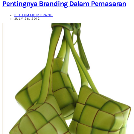
Pentingnya Branding Dalam Pemasaran
BECAKMABUR BRAND
JULY 26, 2012
Becakmabur
Becakmabur Branding Agency | Marketing Consultant and
Beyond
SEARCH FOR:
SEARCH