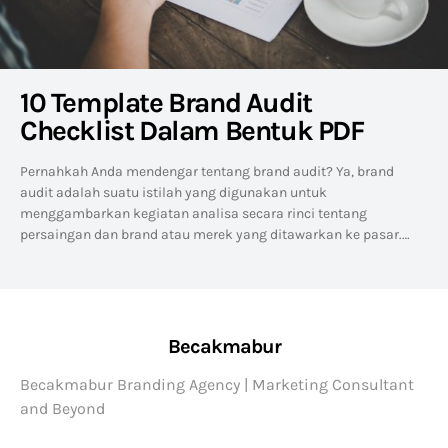
10 Template Brand Audit
Checklist Dalam Bentuk PDF
Pernahkah Anda mendengar tentang brand audit? Ya, brand
audit adalah suatu istilah yang digunakan untuk
menggambarkan kegiatan analisa secara rinci tentang
persaingan dan brand atau merek yang ditawarkan ke pasar.…
Becakmabur
Becakmabur Branding Agency | Marketing Consultant
and Beyond