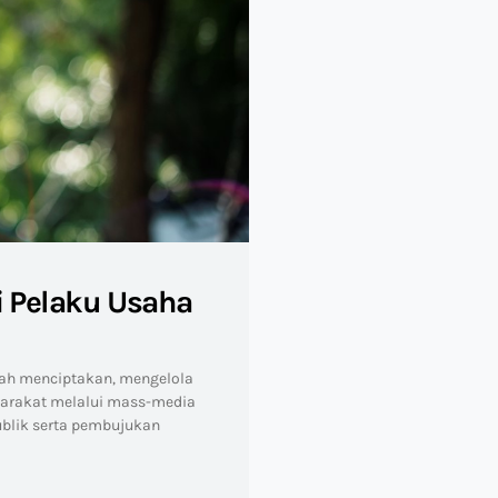
i Pelaku Usaha
lah menciptakan, mengelola
arakat melalui mass-media
publik serta pembujukan