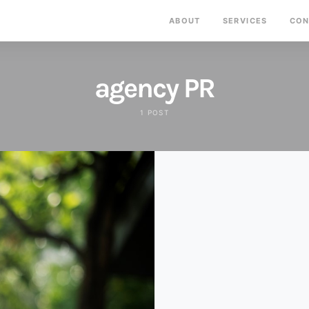
ABOUT
SERVICES
CON
agency PR
1 POST