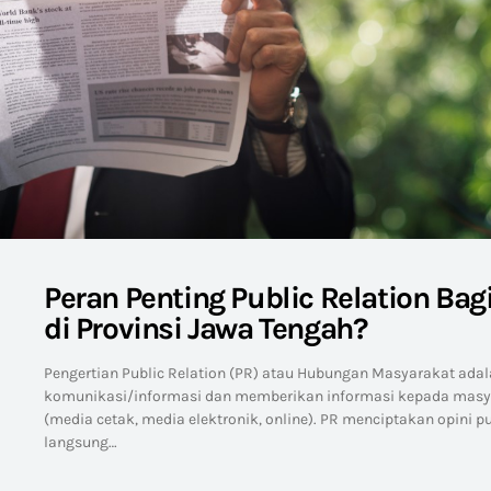
Peran Penting Public Relation Bag
di Provinsi Jawa Tengah?
Pengertian Public Relation (PR) atau Hubungan Masyarakat ada
komunikasi/informasi dan memberikan informasi kepada masy
(media cetak, media elektronik, online). PR menciptakan opini 
langsung…